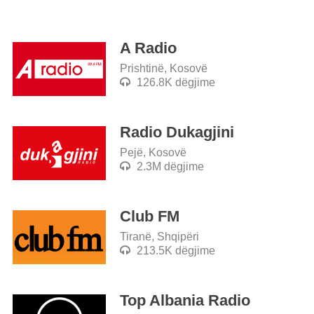
A Radio
Prishtinë, Kosovë
126.8K dëgjime
Radio Dukagjini
Pejë, Kosovë
2.3M dëgjime
Club FM
Tiranë, Shqipëri
213.5K dëgjime
Top Albania Radio