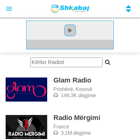
Glam Radio
Prishtinë, Kosovë
146.3K dëgjime
Radio Mërgimi
Francë
3.1M dëgjime